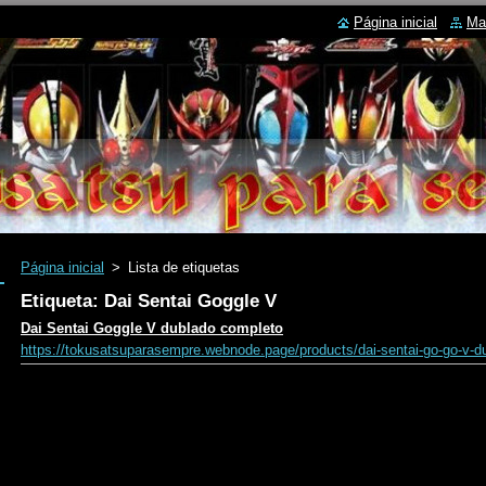
Página inicial
Ma
Página inicial
>
Lista de etiquetas
Etiqueta: Dai Sentai Goggle V
Dai Sentai Goggle V dublado completo
https://tokusatsuparasempre.webnode.page/products/dai-sentai-go-go-v-d