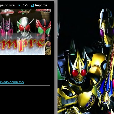
pa do site
RSS
Imprimir
ublado-completo/