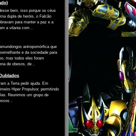
ado)
desse bem, isso porque os céus
ma dupla de heróis, o Falcão
obravam para manter a paz e a
m a vilania com...
 camundongos antropomórfica que
o semelhante e da sociedade para
o, mas todos eles foram
ena de obesos, de...
 Dublados
ram a Terra pedir ajuda. Em
imeiro Hiper Propulsor, permitindo
relas. Reunimos um grupo de
ossos...