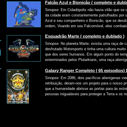
Falcão Azul e Bionicão ( completo e dubl
Sinopse: Em Cidadópolis não havia vilão que se 
da cidade eram constantemente patrulhados por u
s
Azul e seu companheiro o Bionicão, que se desd
ordem, Voando em seu Falcomóvel, eles combatia
Esquadrão Marte ( completo e dublado )
Sinopse: No planeta Marte, existia uma raça de
desfrutado Motorsports e tinha uma cultura muit
que dos seres humanos. Em algum ponto do temp
exterminados pelos Plutarkians, uma raça alieníg
Galaxy Ranger Completo ( 65 episodios)
Sinopse: Em 2086, dois pacíficos alienígenas vie
retribuição, deram-nos um projeto para o nosso pr
que a humanidade abrisse as portas para às est
pessoas inigualáveis para proteger a Terra e os n