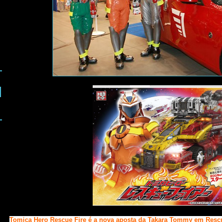
s
Tomica Hero Rescue Fire é a nova aposta da Takara Tommy em Resc