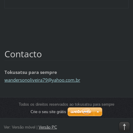
Contacto
Tokusatsu para sempre
wanderso
noliveir
a79@yaho
o.com.br
Todos os direitos reservados ao tokusatsu para sempre
Crie o seu site grátis
Ver:
Versão móvel
|
Versão PC