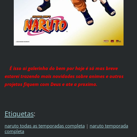
É isso ai galerinha do bem por hoje é só mas breve
estarei trazendo mais novidades sobre animes e outros
projetos fiquem com Deus e ate a proxima.
Etiquetas
:
naruto todas as temporadas completa
|
naruto temporada
completa